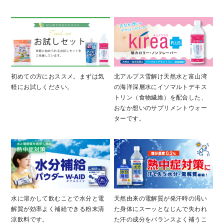
お問い合わせ
コーポレートサイト
初めての方におススメ。まずは気
北アルプス雪解け天然水と富山湾
軽にお試しください。
の海洋深層水にイソマルトデキス
トリン（食物繊維）を配合した、
おなか想いのサプリメントウォー
ターです。
水に溶かして飲むことで水分と電
天然由来の電解質が発汗時の渇い
解質が効率よく補給できる粉末清
た身体にスーッとなじんで失われ
涼飲料です。
た汗の成分をバランスよく補うこ