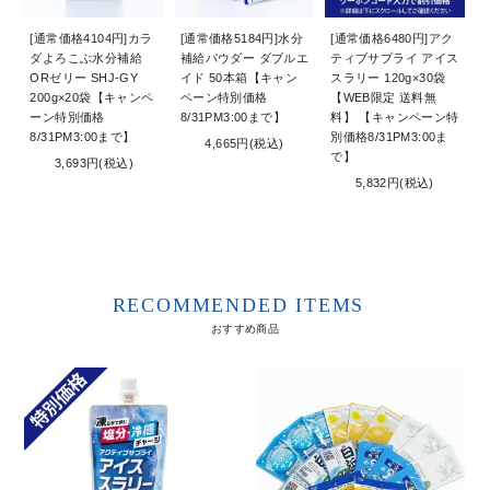
[通常価格4104円]カラ
[通常価格5184円]水分
[通常価格6480円]アク
ダよろこぶ水分補給
補給パウダー ダブルエ
ティブサプライ アイス
ORゼリー SHJ-GY
イド 50本箱【キャン
スラリー 120g×30袋
200g×20袋【キャンペ
ペーン特別価格
【WEB限定 送料無
ーン特別価格
8/31PM3:00まで】
料】 【キャンペーン特
8/31PM3:00まで】
別価格8/31PM3:00ま
4,665円(税込)
で】
3,693円(税込)
5,832円(税込)
RECOMMENDED ITEMS
おすすめ商品