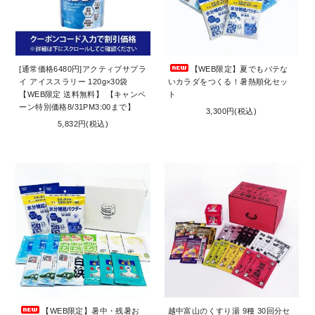
[通常価格6480円]アクティブサプラ
【WEB限定】夏でもバテな
イ アイススラリー 120g×30袋
いカラダをつくる！暑熱順化セッ
【WEB限定 送料無料】 【キャンペ
ト
ーン特別価格8/31PM3:00まで】
3,300円(税込)
5,832円(税込)
【WEB限定】暑中・残暑お
越中富山のくすり湯 9種 30回分セ