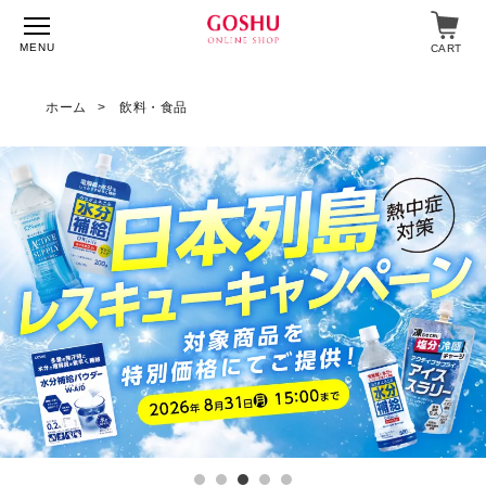
MENU
CART
ホーム
飲料・食品
特集
入浴剤
飲料・食品
スキンケア
マイページ
ログイン
ショップガイド
よくあるご質問
ギフト対応について
メルマガ登録