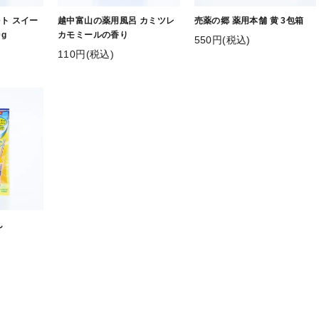
ト スイー
越中富山の薬用風呂 カミツレ
売薬の郷 薬用本舗 黄 3包箱
g
カモミールの香り
550円(税込)
110円(税込)
ん