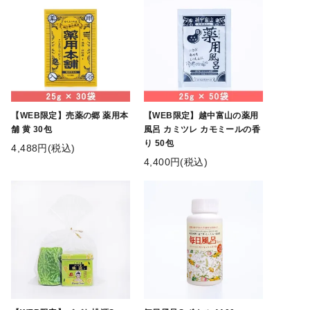
【WEB限定】売薬の郷 薬用本
【WEB限定】越中富山の薬用
舗 黄 30包
風呂 カミツレ カモミールの香
り 50包
4,488円(税込)
4,400円(税込)