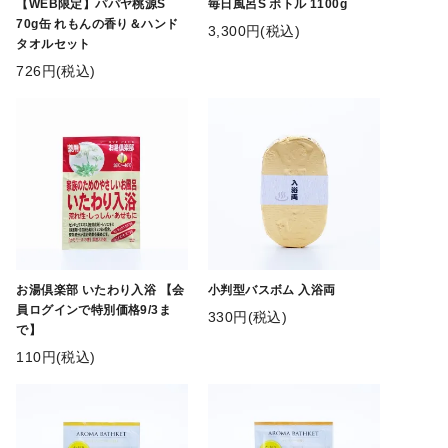
【WEB限定】パパヤ桃源S
毎日風呂S ボトル 1100g
70g缶 れもんの香り＆ハンド
3,300円(税込)
タオルセット
726円(税込)
お湯倶楽部 いたわり入浴 【会
小判型バスボム 入浴両
員ログインで特別価格9/3ま
330円(税込)
で】
110円(税込)