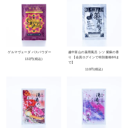
ゲルマヴェーダ バスパウダー
越中富山の薬用風呂 シソ 紫蘇の香
り 【会員ログインで特別価格8/6ま
132円(税込)
で】
110円(税込)