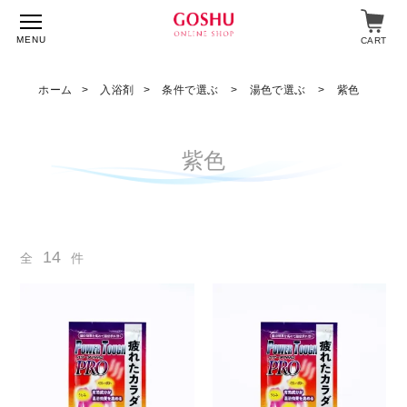
MENU
CART
ホーム
入浴剤
条件で選ぶ
湯色で選ぶ
紫色
特集
紫色
入浴剤
飲料・食品
14
全
件
スキンケア
マイページ
ログイン
ショップガイド
よくあるご質問
ギフト対応について
メルマガ登録