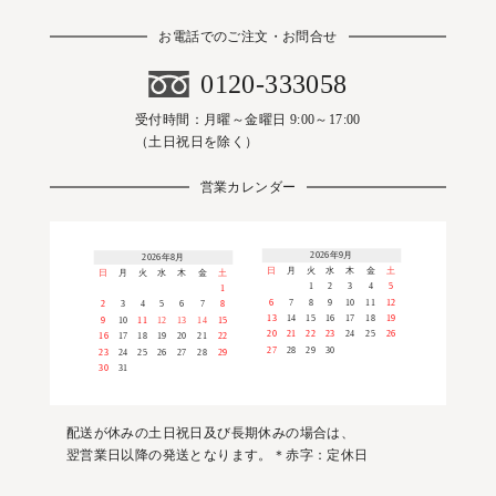
お電話でのご注文・お問合せ
0120-333058
受付時間：月曜～金曜日 9:00～17:00
（土日祝日を除く）
営業カレンダー
2026年9月
2026年8月
日
月
火
水
木
金
土
日
月
火
水
木
金
土
1
2
3
4
5
1
6
7
8
9
10
11
12
2
3
4
5
6
7
8
13
14
15
16
17
18
19
9
10
11
12
13
14
15
20
21
22
23
24
25
26
16
17
18
19
20
21
22
27
28
29
30
23
24
25
26
27
28
29
30
31
配送が休みの土日祝日及び長期休みの場合は、
翌営業日以降の発送となります。＊赤字：定休日