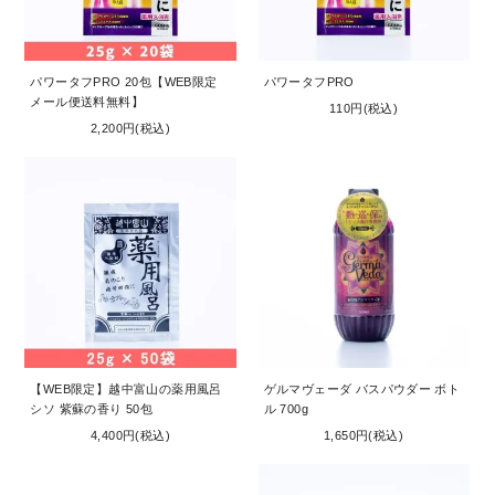
お問い合わせ
コーポレートサイト
パワータフPRO 20包【WEB限定
パワータフPRO
メール便送料無料】
110円(税込)
2,200円(税込)
【WEB限定】越中富山の薬用風呂
ゲルマヴェーダ バスパウダー ボト
シソ 紫蘇の香り 50包
ル 700g
4,400円(税込)
1,650円(税込)