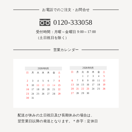
お電話でのご注文・お問合せ
0120-333058
受付時間：月曜～金曜日 9:00～17:00
（土日祝日を除く）
営業カレンダー
2026年9月
2026年8月
日
月
火
水
木
金
土
日
月
火
水
木
金
土
1
2
3
4
5
1
6
7
8
9
10
11
12
2
3
4
5
6
7
8
13
14
15
16
17
18
19
9
10
11
12
13
14
15
20
21
22
23
24
25
26
16
17
18
19
20
21
22
27
28
29
30
23
24
25
26
27
28
29
30
31
配送が休みの土日祝日及び長期休みの場合は、
翌営業日以降の発送となります。＊赤字：定休日