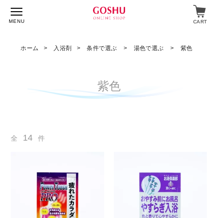
MENU
CART
ホーム
入浴剤
条件で選ぶ
湯色で選ぶ
紫色
特集
紫色
入浴剤
飲料・食品
14
全
件
スキンケア
マイページ
ログイン
ショップガイド
よくあるご質問
ギフト対応について
メルマガ登録