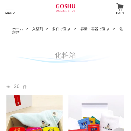
MENU
CART
ホーム
入浴剤
条件で選ぶ
容量・容器で選ぶ
化
粧箱
特集
化粧箱
入浴剤
飲料・食品
スキンケア
26
全
件
マイページ
ログイン
ショップガイド
よくあるご質問
ギフト対応について
メルマガ登録