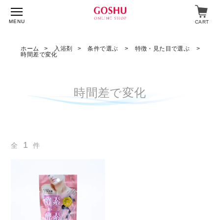
MENU
CART
ホーム
入浴剤
条件で選ぶ
特徴・見た目で選ぶ
時間差で変化
特集
時間差で変化
入浴剤
飲料・食品
スキンケア
1
全
件
マイページ
ログイン
ショップガイド
よくあるご質問
ギフト対応について
メルマガ登録