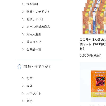
送料無料
贈答・プチギフト
お試しセット
メール便対象商品
薬用入浴剤
こころやほんぽ あり
温泉タイプ
個セット【WEB限
料】
全商品一覧
3,630円(税込)
種類・形でさがす
粉末
液体
バスソルト
固形