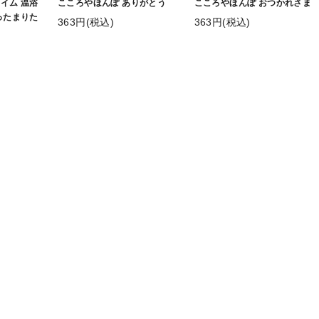
イム 温浴
こころやほんぽ ありがとう
こころやほんぽ おつかれさま
ったまりた
363円(税込)
363円(税込)