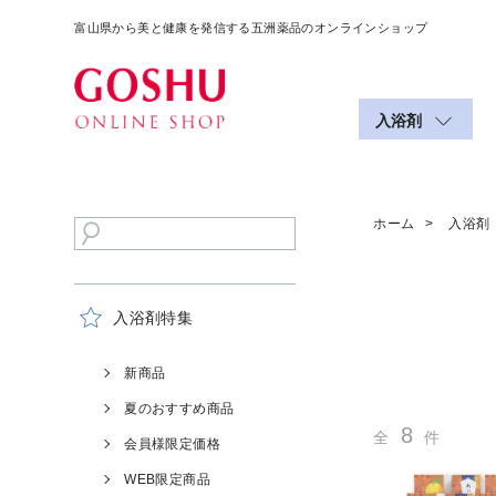
富山県から美と健康を発信する五洲薬品のオンラインショップ
入浴剤
ホーム
入浴剤
入浴剤特集
新商品
夏のおすすめ商品
8
全
件
会員様限定価格
WEB限定商品