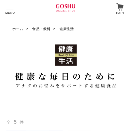
MENU
CART
ホーム
食品・飲料
健康生活
特集
入浴剤
飲料・食品
スキンケア
マイページ
ログイン
ショップガイド
よくあるご質問
5
ギフト対応について
メルマガ登録
全
件