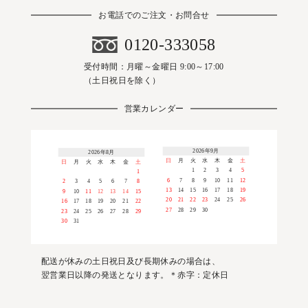
お電話でのご注文・お問合せ
0120-333058
受付時間：月曜～金曜日 9:00～17:00
（土日祝日を除く）
営業カレンダー
2026年9月
2026年8月
日
月
火
水
木
金
土
日
月
火
水
木
金
土
1
2
3
4
5
1
6
7
8
9
10
11
12
2
3
4
5
6
7
8
13
14
15
16
17
18
19
9
10
11
12
13
14
15
20
21
22
23
24
25
26
16
17
18
19
20
21
22
27
28
29
30
23
24
25
26
27
28
29
30
31
配送が休みの土日祝日及び長期休みの場合は、
翌営業日以降の発送となります。＊赤字：定休日