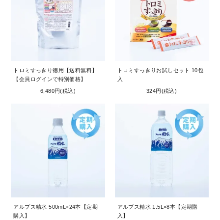
トロミすっきり徳用【送料無料】
トロミすっきりお試しセット 10包
【会員ログインで特別価格】
入
6,480円(税込)
324円(税込)
アルプス精水 500mL×24本【定期
アルプス精水 1.5L×8本【定期購
購入】
入】