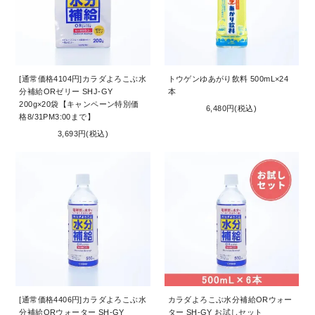
[通常価格4104円]カラダよろこぶ水
トウゲンゆあがり飲料 500mL×24
分補給ORゼリー SHJ-GY
本
200g×20袋【キャンペーン特別価
6,480円(税込)
格8/31PM3:00まで】
3,693円(税込)
[通常価格4406円]カラダよろこぶ水
カラダよろこぶ水分補給ORウォー
分補給ORウォーター SH-GY
ター SH-GY お試しセット