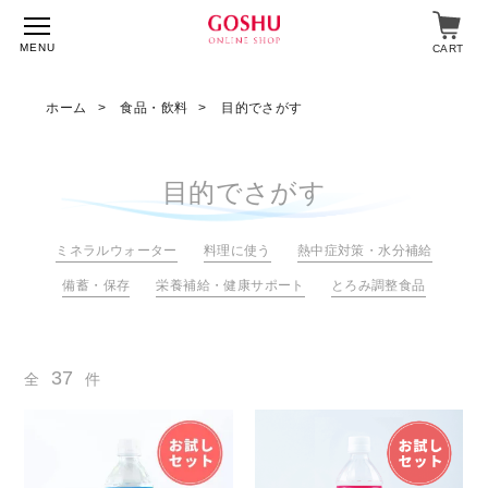
MENU
CART
ホーム
食品・飲料
目的でさがす
特集
目的でさがす
入浴剤
ミネラルウォーター
料理に使う
熱中症対策・水分補給
飲料・食品
備蓄・保存
栄養補給・健康サポート
とろみ調整食品
スキンケア
マイページ
ログイン
37
全
件
ショップガイド
よくあるご質問
ギフト対応について
メルマガ登録