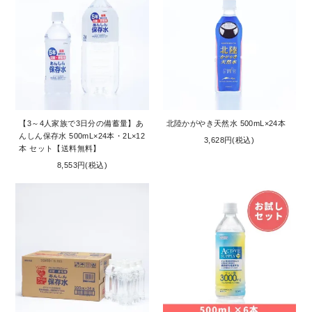
【3～4人家族で3日分の備蓄量】あ
北陸かがやき天然水 500mL×24本
んしん保存水 500mL×24本・2L×12
3,628円(税込)
本 セット【送料無料】
8,553円(税込)