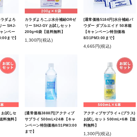
]カラダよろ
カラダよろこぶ水分補給ORゼ
[通常価格5184円]水分補給パ
ー SHJ-
リー SHJ-GY お試しセット
ウダー ダブルエイド 50本箱
【キャンペー
200g×6袋【送料無料】
【キャンペーン特別価格
3:00まで】
8/31PM3:00まで】
1,300円(税込)
4,665円(税込)
 お試しセ
[通常価格3888円]アクティブ
アクティブサプライ＋(プラス)
【送料無料】
サプライ 500mL×24本【キャ
お試しセット 500mL×6本【送
ンペーン特別価格8/31PM3:00
料無料】
まで】
1,300円(税込)