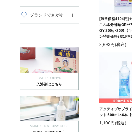
ブランドでさがす
[通常価格4104円
こぶ水分補給ORゼリ
GY 200g×20袋
ン特別価格8/31PM
3,693円(税込)
BATH ADDITIVE
入浴剤はこちら
アクティブサプライ
ット 500mL×6本
1,100円(税込)
SKINCARE ＆ COSMETICS