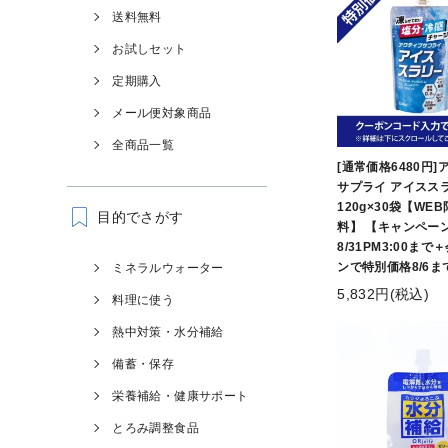
送料無料
お試しセット
定期購入
メール便対象商品
全商品一覧
[通常価格6480円
サプライ アイスス
120g×30袋【WE
目的でさがす
料】 【キャンペー
8/31PM3:00ま
ンで特別価格8/6ま
ミネラルウォーター
5,832円(税込)
料理に使う
熱中対策・水分補給
備蓄・保存
栄養補給・健康サポート
とろみ調整食品