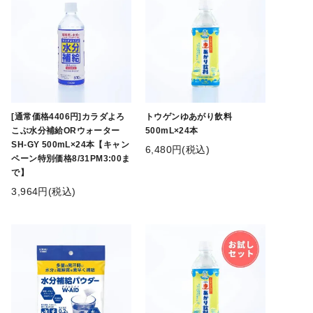
[通常価格4406円]カラダよろ
トウゲンゆあがり飲料
こぶ水分補給ORウォーター
500mL×24本
SH-GY 500mL×24本【キャン
6,480円(税込)
ペーン特別価格8/31PM3:00ま
で】
3,964円(税込)