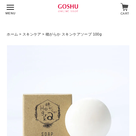
MENU
CART
ホーム
>
スキンケア
> 穂がらか スキンケアソープ 100g
特集
入浴剤
飲料・食品
スキンケア
マイページ
ログイン
ショップガイド
よくあるご質問
ギフト対応について
メルマガ登録