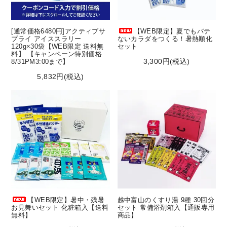
[通常価格6480円]アクティブサ
【WEB限定】夏でもバテ
プライ アイススラリー
ないカラダをつくる！暑熱順化
120g×30袋【WEB限定 送料無
セット
料】 【キャンペーン特別価格
3,300円(税込)
8/31PM3:00まで】
5,832円(税込)
【WEB限定】暑中・残暑
越中富山のくすり湯 9種 30回分
お見舞いセット 化粧箱入【送料
セット 常備浴剤箱入【通販専用
無料】
商品】