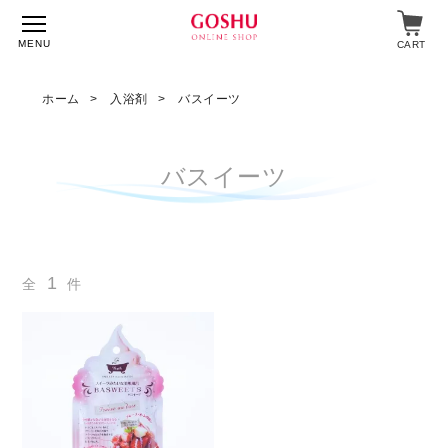
MENU
CART
ホーム
入浴剤
バスイーツ
特集
バスイーツ
入浴剤
飲料・食品
1
全
件
スキンケア
マイページ
ログイン
ショップガイド
よくあるご質問
ギフト対応について
メルマガ登録