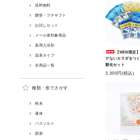
送料無料
贈答・プチギフト
お試しセット
メール便対象商品
薬用入浴剤
【WEB限定
温泉タイプ
テないカラダをつ
順化セット
全商品一覧
3,300円(税込)
種類・形でさがす
粉末
液体
バスソルト
固形