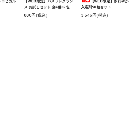
トロピカル
【WEB限定】バスフレグラン
【WEB限定】さわやか
ス お試しセット 全4種×2包
入浴剤50包セット
880円(税込)
3,546円(税込)