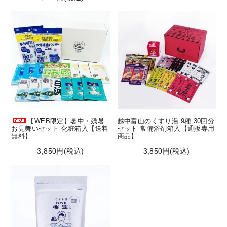
【WEB限定】暑中・残暑
越中富山のくすり湯 9種 30回分
お見舞いセット 化粧箱入【送料
セット 常備浴剤箱入【通販専用
無料】
商品】
3,850円(税込)
3,850円(税込)