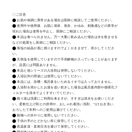
〇ご注意
お肌や体調に異常がある場合は医師に相談してご使用ください。
使用中や使用後、お肌に発疹、発赤、かゆみ、刺激感などの異常が
現れた場合は使用を中止し、医師にご相談ください。
本品は食べられません。万一大量に飲み込んだ場合は水を飲ませる
などの処置をし医師にご相談ください。
海塩の結晶が底に残りますのでよくかきまぜて、溶かしてくださ
い。
天然塩を使用していますので不溶解物が入っていることがあります
が、品質には問題ありません。
本品と他シリーズの入浴剤は併用しないでください。
入浴以外の用途には使用しないでください。
本品には、浴槽・風呂釜をいためるイオウは入っておりません。
入浴剤を溶かしたお湯を追い炊きした場合は風呂釜内部や循環孔フ
ィルターを清水でよくすすいでください。
残り湯は洗濯にご利用出来ますが、すすぎは清水をお使いくださ
い。柔軟仕上げ剤との併用や、おしゃれ着洗い洗剤、つけおき洗い、
おろしたて衣料へのご使用は避けてください。
植物への水やりに使用しないでください。
子供の手のとどかない所に保管してください。
高温多湿・直射日光を避けて保管してください。