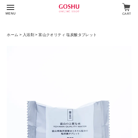
MENU
CART
ホーム
>
入浴剤
> 富山クオリティ 塩炭酸タブレット
特集
入浴剤
飲料・食品
スキンケア
マイページ
ログイン
ショップガイド
よくあるご質問
ギフト対応について
メルマガ登録