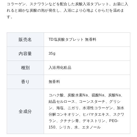
コラーゲン、スクワランなどを配合した炭酸入浴タブレット。お湯に入
れると細かな炭酸の泡が発生し、入浴により心地よくからだを温めま
す。
販売名
TD塩炭酸タブレット 無香料
内容量
35g
種別
入浴用化粧品
香り
無香料
コハク酸、炭酸水素Na、硫酸Na、炭酸Na、
結晶セルロース、コーンスターチ、グリシ
ン、海塩、ニガリ、水溶性コラーゲン、加水
全成分
分解コンキオリン、ヒバマタエキス、スクワ
ラン、クチナシ青、デキストリン、PEG-
150、シリカ、水、エタノール