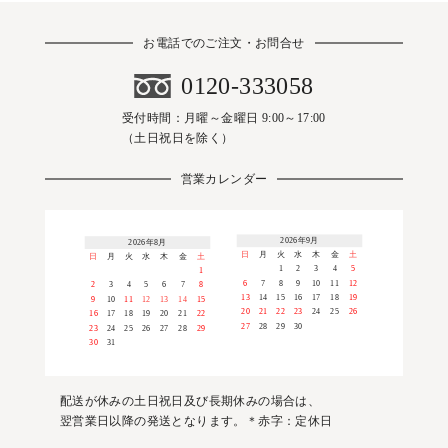
お電話でのご注文・お問合せ
0120-333058
受付時間：月曜～金曜日 9:00～17:00
（土日祝日を除く）
営業カレンダー
2026年9月
2026年8月
日
月
火
水
木
金
土
日
月
火
水
木
金
土
1
2
3
4
5
1
6
7
8
9
10
11
12
2
3
4
5
6
7
8
13
14
15
16
17
18
19
9
10
11
12
13
14
15
20
21
22
23
24
25
26
16
17
18
19
20
21
22
27
28
29
30
23
24
25
26
27
28
29
30
31
配送が休みの土日祝日及び長期休みの場合は、
翌営業日以降の発送となります。＊赤字：定休日