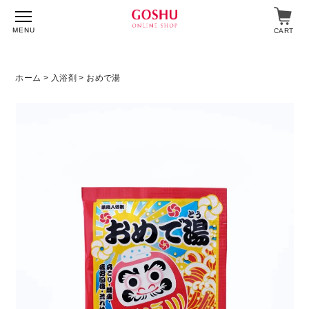
MENU
CART
ホーム
>
入浴剤
> おめで湯
特集
入浴剤
飲料・食品
スキンケア
マイページ
ログイン
ショップガイド
よくあるご質問
ギフト対応について
メルマガ登録