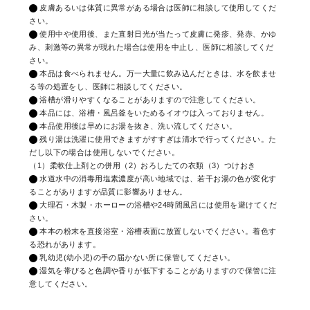
皮膚あるいは体質に異常がある場合は医師に相談して使用してくだ
さい。
使用中や使用後、また直射日光が当たって皮膚に発疹、発赤、かゆ
み、刺激等の異常が現れた場合は使用を中止し、医師に相談してくだ
さい。
本品は食べられません。万一大量に飲み込んだときは、水を飲ませ
る等の処置をし、医師に相談してください。
浴槽が滑りやすくなることがありますので注意してください。
本品には、浴槽・風呂釜をいためるイオウは入っておりません。
本品使用後は早めにお湯を抜き、洗い流してください。
残り湯は洗濯に使用できますがすすぎは清水で行ってください。た
だし以下の場合は使用しないでください。
（1）柔軟仕上剤との併用（2）おろしたての衣類（3）つけおき
水道水中の消毒用塩素濃度が高い地域では、若干お湯の色が変化す
ることがありますが品質に影響ありません。
大理石・木製・ホーローの浴槽や24時間風呂には使用を避けてくだ
さい。
本本の粉末を直接浴室・浴槽表面に放置しないでください。着色す
る恐れがあります。
乳幼児(幼小児)の手の届かない所に保管してください。
湿気を帯びると色調や香りが低下することがありますので保管に注
意してください。