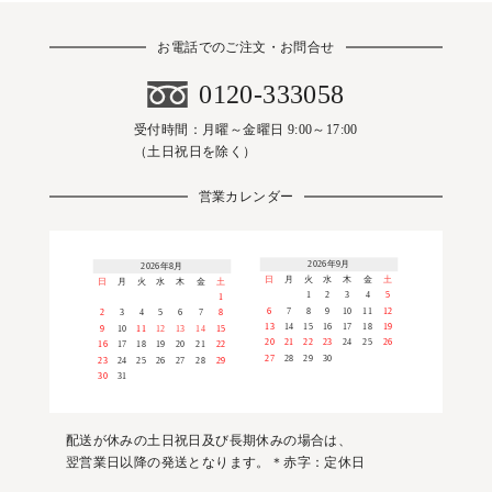
お電話でのご注文・お問合せ
0120-333058
受付時間：月曜～金曜日 9:00～17:00
（土日祝日を除く）
営業カレンダー
2026年9月
2026年8月
日
月
火
水
木
金
土
日
月
火
水
木
金
土
1
2
3
4
5
1
6
7
8
9
10
11
12
2
3
4
5
6
7
8
13
14
15
16
17
18
19
9
10
11
12
13
14
15
20
21
22
23
24
25
26
16
17
18
19
20
21
22
27
28
29
30
23
24
25
26
27
28
29
30
31
配送が休みの土日祝日及び長期休みの場合は、
翌営業日以降の発送となります。＊赤字：定休日