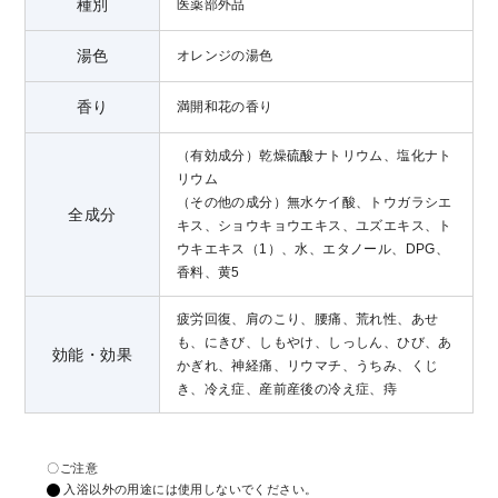
種別
医薬部外品
湯色
オレンジの湯色
香り
満開和花の香り
（有効成分）乾燥硫酸ナトリウム、塩化ナト
リウム
（その他の成分）無水ケイ酸、トウガラシエ
全成分
キス、ショウキョウエキス、ユズエキス、ト
ウキエキス（1）、水、エタノール、DPG、
香料、黄5
疲労回復、肩のこり、腰痛、荒れ性、あせ
も、にきび、しもやけ、しっしん、ひび、あ
効能・効果
かぎれ、神経痛、リウマチ、うちみ、くじ
き、冷え症、産前産後の冷え症、痔
〇ご注意
入浴以外の用途には使用しないでください。