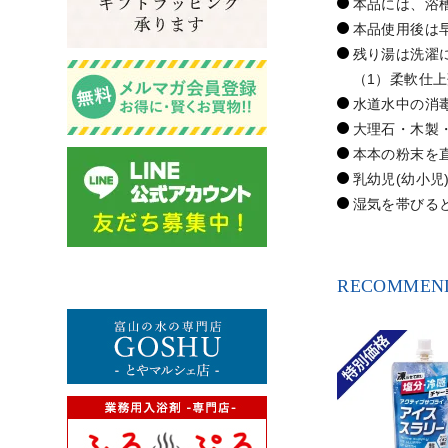
本品には、浴
本品使用後は
残り湯は洗濯
（1）柔軟仕
水道水中の消
大理石・木製
本本の粉末を
乳幼児(幼小
湿気を帯びる
RECOMMEND