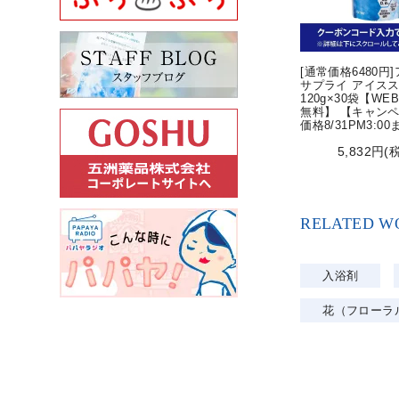
[通常価格6480円
サプライ アイス
120g×30袋【WE
無料】 【キャン
価格8/31PM3:0
5,832円(
RELATED W
入浴剤
花（フローラ