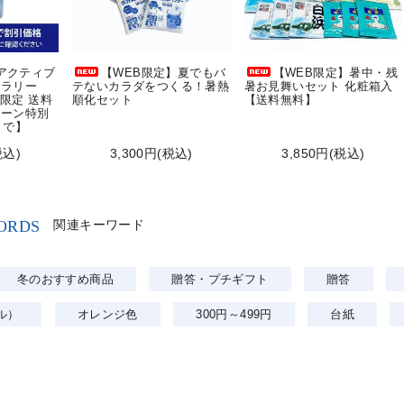
]アクティブ
【WEB限定】夏でもバ
【WEB限定】暑中・残
スラリー
テないカラダをつくる！暑熱
暑お見舞いセット 化粧箱入
B限定 送料
順化セット
【送料無料】
ペーン特別
0まで】
税込)
3,300円(税込)
3,850円(税込)
ORDS
関連キーワード
冬のおすすめ商品
贈答・プチギフト
贈答
ル）
オレンジ色
300円～499円
台紙