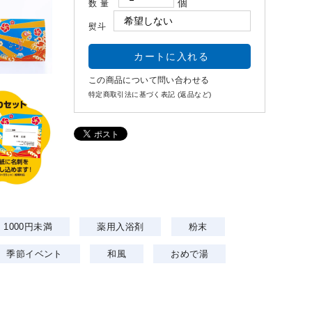
個
数量
熨斗
この商品について問い合わせる
特定商取引法に基づく表記 (返品など)
1000円未満
薬用入浴剤
粉末
季節イベント
和風
おめで湯