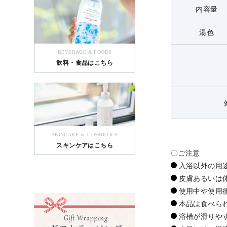
内容量
湯色
BEVERAGE & FOODS
飲料・食品はこちら
SKINCARE ＆ COSMETICS
スキンケアはこちら
〇ご注意
入浴以外の用
皮膚あるいは
使用中や使用
本品は食べら
浴槽が滑りや