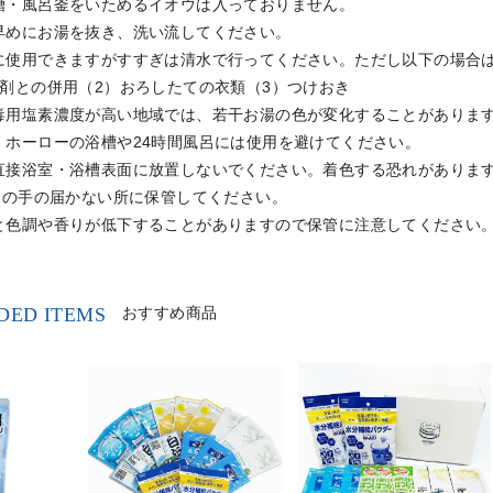
槽・風呂釜をいためるイオウは入っておりません。
早めにお湯を抜き、洗い流してください。
に使用できますがすすぎは清水で行ってください。ただし以下の場合
上剤との併用（2）おろしたての衣類（3）つけおき
毒用塩素濃度が高い地域では、若干お湯の色が変化することがありま
・ホーローの浴槽や24時間風呂には使用を避けてください。
直接浴室・浴槽表面に放置しないでください。着色する恐れがありま
児)の手の届かない所に保管してください。
と色調や香りが低下することがありますので保管に注意してください
ED ITEMS
おすすめ商品