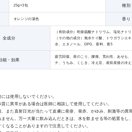
種別
25g×3包
香り
オレンジの湯色
（有効成分）乾燥硫酸ナトリウム、塩化ナトリ
全成分
（その他の成分）無水ケイ酸、トウガラシエキ
水、エタノール、DPG、香料、黄5
疲労回復、肩のこり、腰痛、荒れ性、あせも、
効能・効果
チ、うちみ、くじき、冷え症、産前産後の冷え
途には使用しないでください。
体質に異常がある場合は医師に相談して使用してください。
後、また直射日光が当たって皮膚に発疹、発赤、かゆみ、刺激等の異
れません。万一大量に飲み込んだときは、水を飲ませる等の処置をし
すくなることがありますので注意してください。