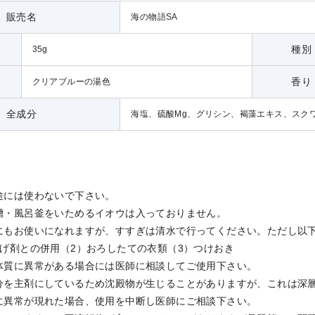
販売名
海の物語SA
種別
35g
香り
クリアブルーの湯色
全成分
海塩、硫酸Mg、グリシン、褐藻エキス、スクワ
途には使わないで下さい。
槽・風呂釜をいためるイオウは入っておりません。
にもお使いになれますが、すすぎは清水で行ってください。ただし以
上げ剤との併用（2）おろしたての衣類（3）つけおき
体質に異常がある場合には医師に相談してご使用下さい。
分を主剤にしているため沈殿物が生じることがありますが、これは深
に異常が現れた場合、使用を中断し医師にご相談下さい。