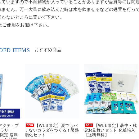
していますので不溶解物が入っていることがありますが品質等には問
れません。万一大量に飲み込んだ時は水を飲ませるなどの処置を行っ
届かないところに置いて下さい。
にはご使用をお避け下さい。
ED ITEMS
おすすめ商品
]アクティブ
【WEB限定】夏でもバ
【WEB限定】暑中・残
スラリー
テないカラダをつくる！暑熱
暑お見舞いセット 化粧箱入
B限定 送料
順化セット
【送料無料】