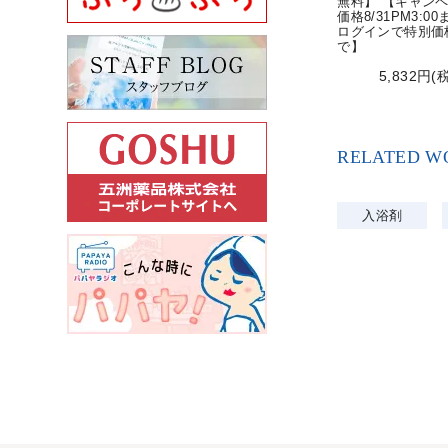
無料】 【キャン
価格8/31PM3:0
ログインで特別価格
で】
5,832円(
RELATED W
入浴剤