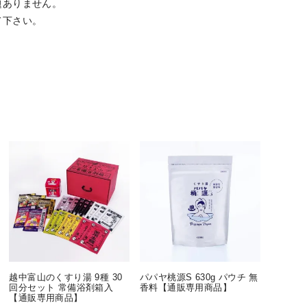
題ありません。
て下さい。
越中富山のくすり湯 9種 30
パパヤ桃源S 630g パウチ 無
回分セット 常備浴剤箱入
香料【通販専用商品】
【通販専用商品】