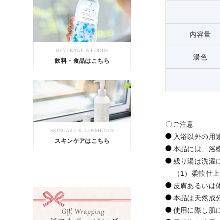
内容量
BEVERAGE & FOODS
湯色
飲料・食品はこちら
〇ご注意
SKINCARE ＆ COSMETICS
入浴以外の用
スキンケアはこちら
本品には、浴
残り湯は洗濯
（1）柔軟仕
皮膚あるいは
本品は天然成
使用に際し肌