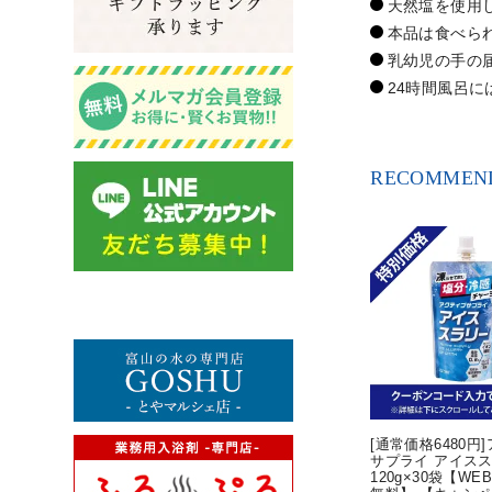
天然塩を使用
本品は食べら
乳幼児の手の
24時間風呂
RECOMMEND
[通常価格6480円
サプライ アイス
120g×30袋【WE