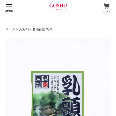
MENU
CART
ホーム
>
入浴剤
> 名湯百景 乳頭
特集
入浴剤
飲料・食品
スキンケア
マイページ
ログイン
ショップガイド
よくあるご質問
ギフト対応について
メルマガ登録