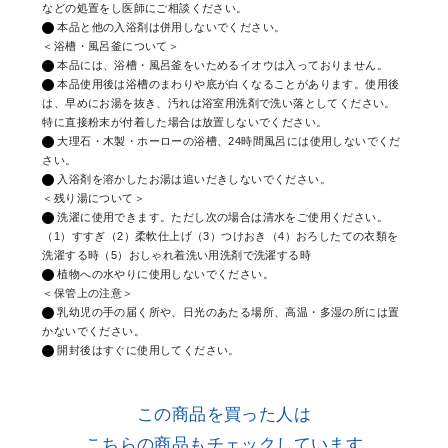
などの処置をし医師にご相談ください。
本品と他の入浴剤は併用しないでください。
＜浴槽・風呂釜について＞
本品には、浴槽・風呂釜をいためるイオウは入っておりません。
本品使用後は浴槽のまわりや底が白くなることがあります。使用後
は、早めにお湯を抜き、汚れは浴室用洗剤で洗い落としてください。
特に直接粉末が付着した場合は放置しないでください。
大理石・木製・ホーローの浴槽、24時間風呂には使用しないでくだ
さい。
入浴剤を溶かしたお湯は追いだきしないでください。
＜残り湯について＞
洗濯に使用できます。ただし次の場合は清水をご使用ください。
（1）すすぎ（2）柔軟仕上げ（3）つけおき（4）おろしたての衣類を
洗濯する時（5）おしゃれ着洗い用洗剤で洗濯する時
植物への水やりに使用しないでください。
＜保管上の注意＞
乳幼児の手の届く所や、日光のあたる場所、高温・多湿の所には置
かないでください。
開封後はすぐに使用してください。
この商品を買った人は
こちらの商品もチェックしています