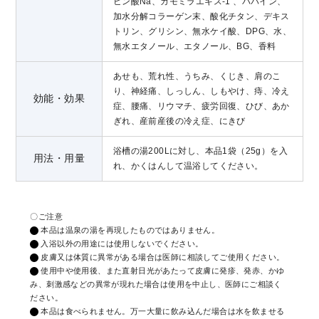
ビン酸Na、カモミラエキス-1 、パパイン、
加水分解コラーゲン末、酸化チタン、デキス
トリン、グリシン、無水ケイ酸、DPG、水、
無水エタノール、エタノール、BG、香料
あせも、荒れ性、うちみ、くじき、肩のこ
り、神経痛、しっしん、しもやけ、痔、冷え
効能・効果
症、腰痛、リウマチ、疲労回復、ひび、あか
ぎれ、産前産後の冷え症、にきび
浴槽の湯200Lに対し、本品1袋（25g）を入
用法・用量
れ、かくはんして温浴してください。
〇ご注意
本品は温泉の湯を再現したものではありません。
入浴以外の用途には使用しないでください。
皮膚又は体質に異常がある場合は医師に相談してご使用ください。
使用中や使用後、また直射日光があたって皮膚に発疹、発赤、かゆ
み、刺激感などの異常が現れた場合は使用を中止し、医師にご相談く
ださい。
本品は食べられません。万一大量に飲み込んだ場合は水を飲ませる