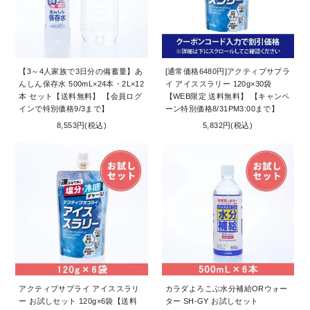
お問い合わせ
コーポレートサイト
【3～4人家族で3日分の備蓄量】あ
[通常価格6480円]アクティブサプラ
んしん保存水 500mL×24本・2L×12
イ アイススラリー 120g×30袋
本 セット【送料無料】 【会員ログ
【WEB限定 送料無料】 【キャンペ
インで特別価格9/3まで】
ーン特別価格8/31PM3:00まで】
8,553円(税込)
5,832円(税込)
アクティブサプライ アイススラリ
カラダよろこぶ水分補給ORウォー
ー お試しセット 120g×6袋【送料
ター SH-GY お試しセット