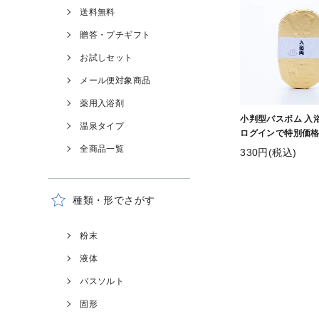
送料無料
贈答・プチギフト
お試しセット
メール便対象商品
薬用入浴剤
小判型バスボム 入
温泉タイプ
ログインで特別価格
全商品一覧
330円(税込)
種類・形でさがす
粉末
液体
バスソルト
固形