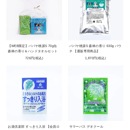
【WEB限定】パパヤ桃源S 70g缶
パパヤ桃源S 森林の香り 630g パウ
森林の香り＆ハンドタオルセット
チ 【通販専用商品】
726円(税込)
1,870円(税込)
お湯倶楽部 すっきり入浴 【会員ロ
サマーバス デオクール