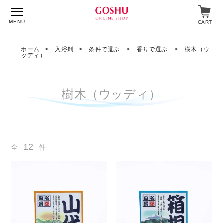
MENU
CART
ホーム
入浴剤
条件で選ぶ
香りで選ぶ
樹木（ウ
ッディ）
特集
樹木（ウッディ）
入浴剤
飲料・食品
スキンケア
12
全
件
マイページ
ログイン
ショップガイド
よくあるご質問
ギフト対応について
メルマガ登録