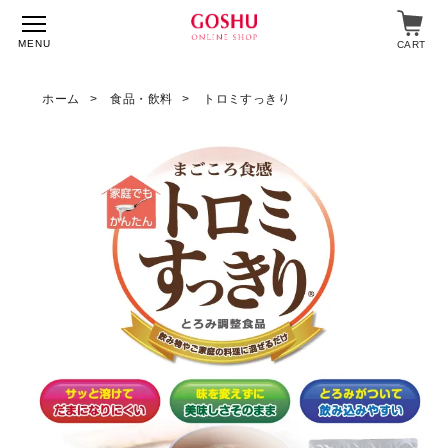
MENU
CART
ホーム
食品・飲料
トロミすっきり
特集
入浴剤
飲料・食品
スキンケア
マイページ
ログイン
ショップガイド
よくあるご質問
ギフト対応について
メルマガ登録