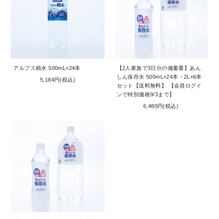
アルプス精水 500mL×24本
【2人家族で3日分の備蓄量】あん
しん保存水 500mL×24本・2L×6本
5,184円(税込)
セット【送料無料】 【会員ログイ
ンで特別価格9/3まで】
6,480円(税込)