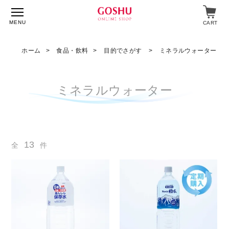
MENU
CART
ホーム
食品・飲料
目的でさがす
ミネラルウォーター
特集
ミネラルウォーター
入浴剤
飲料・食品
13
全
件
スキンケア
マイページ
ログイン
ショップガイド
よくあるご質問
ギフト対応について
メルマガ登録