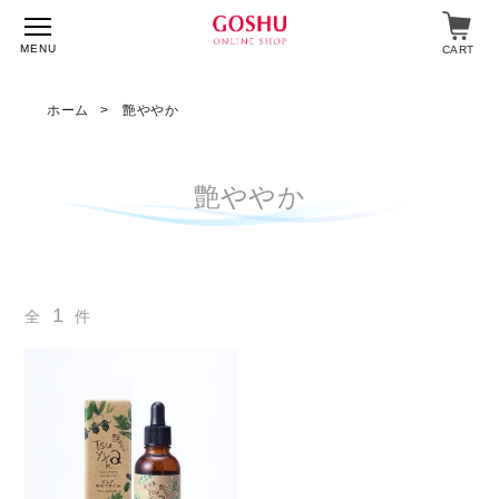
MENU
CART
ホーム
艶ややか
特集
艶ややか
入浴剤
飲料・食品
1
全
件
スキンケア
マイページ
ログイン
ショップガイド
よくあるご質問
ギフト対応について
メルマガ登録