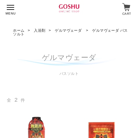
MENU
CART
ホーム
入浴剤
ゲルマヴェーダ
ゲルマヴェーダ バス
ソルト
特集
ゲルマヴェーダ
入浴剤
飲料・食品
バスソルト
スキンケア
2
全
件
マイページ
ログイン
ショップガイド
よくあるご質問
ギフト対応について
メルマガ登録