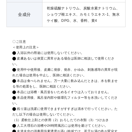
乾燥硫酸ナトリウム、炭酸水素ナトリウム、
全成分
ショウブ根エキス、カモミラエキス-1、無水
ケイ酸、DPG、水、香料、黄4
〇ご注意
＜使用上の注意＞
入浴以外の用途には使用しないでください。
皮膚あるいは体質に異常がある場合は医師に相談して使用くださ
い。
使用中や使用後、皮膚に発疹、発赤、かゆみ、刺激感等の異常が現
れた場合は使用を中止し、医師に相談ください。
本品は食べられません。万一大量に飲み込んだときは、水を飲ませ
る等の処置をし、医師に相談ください。
本品には浴槽・風呂釡をいためるイオウは入っておりません。
本品使用後、風呂釡内部や循環孔フィルター等を水洗いしてくださ
い。
残り湯は洗濯に使用できますがすすぎは清水で行ってください。た
だし以下の場合は使用しないでください。
（1）柔軟仕上剤との併用（2）おろしたての衣類（3）つけおき
人工大理石の浴槽や24時間風呂には使用を避けてください。
水道水中の消毒用塩素濃度が高い地域では、若干お湯の色が変化す