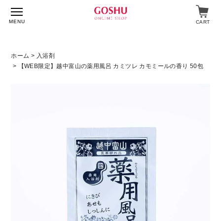
MENU
CART
ホーム
>
入浴剤
> 【WEB限定】越中富山の薬用風呂 カミツレ カモミールの香り 50包
特集
入浴剤
飲料・食品
スキンケア
マイページ
ログイン
ショップガイド
よくあるご質問
ギフト対応について
メルマガ登録