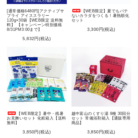
[通常価格6480円]アクティブサ
【WEB限定】夏でもバテ
プライ アイススラリー
ないカラダをつくる！暑熱順化
120g×30袋【WEB限定 送料無
セット
料】 【キャンペーン特別価格
3,300円(税込)
8/31PM3:00まで】
5,832円(税込)
【WEB限定】暑中・残暑
越中富山のくすり湯 9種 30回分
お見舞いセット 化粧箱入【送料
セット 常備浴剤箱入【通販専用
無料】
商品】
3,850円(税込)
3,850円(税込)