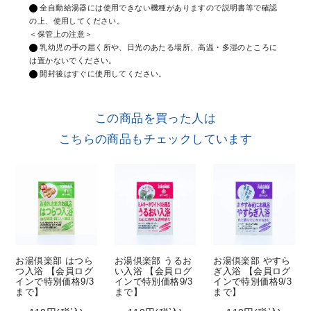
全自動給湯器には使用できない機種がありますので説明書等で確認
の上、使用してください。
＜保管上の注意＞
乳幼児の手の届く所や、日光のあたる場所、高温・多湿のところに
は置かないでください。
開封後はすぐに使用してください。
この商品を買った人は
こちらの商品もチェックしています
お湯倶楽部 はつら
お湯倶楽部 うるお
お湯倶楽部 やすら
つ入浴 【会員ログ
い入浴 【会員ログ
ぎ入浴 【会員ログ
インで特別価格9/3
インで特別価格9/3
インで特別価格9/3
まで】
まで】
まで】