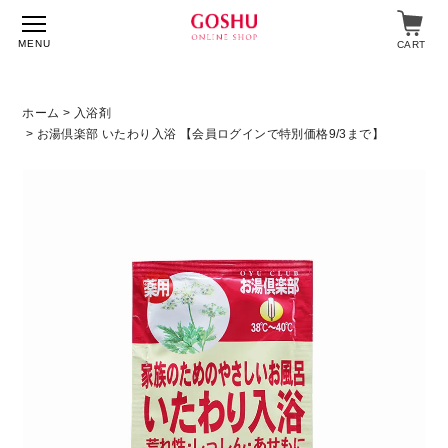
MENU
CART
ホーム
>
入浴剤
> お湯倶楽部 いたわり入浴 【会員ログインで特別価格9/3まで】
特集
入浴剤
飲料・食品
スキンケア
マイページ
ログイン
ショップガイド
よくあるご質問
ギフト対応について
メルマガ登録