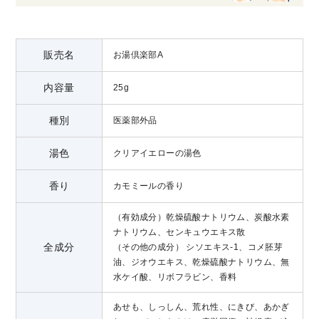
販売名
お湯倶楽部A
内容量
25g
種別
医薬部外品
湯色
クリアイエローの湯色
香り
カモミールの香り
（有効成分）乾燥硫酸ナトリウム、炭酸水素
ナトリウム、センキュウエキス散
全成分
（その他の成分） シソエキス-1、コメ胚芽
油、ジオウエキス、乾燥硫酸ナトリウム、無
水ケイ酸、リボフラビン、香料
あせも、しっしん、荒れ性、にきび、あかぎ