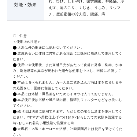
れ、ひび、しもやけ、疲労回復、神経痛、冷
効能・効果
え症、肩のこり、くじき、うちみ、リウマ
チ、産前産後の冷え症、腰痛、痔
〇ご注意
＜使用上の注意＞
入浴以外の用途には使わないでください。
皮膚あるいは体質に異常がある場合には医師に相談して使用してく
ださい。
使用中や使用後、また直射日光があたって皮膚に発疹、発赤、かゆ
み、刺激感等の異常が現われた場合は使用を中止し、医師に相談して
ください。
本品は食べられません。万一大量に飲み込んだ時は水を飲ませる等
の処置をし、医師に相談してください。
本品には浴槽・風呂釜をいためるイオウは入っておりません。
本品使用後は浴槽や風呂釜内部、循環孔フィルターなどを水洗いし
てください。
残り湯は洗濯に使用できます。ただし次の場合は清水を使用してく
ださい。?すすぎ?柔軟仕上げ?つけおき?おろしたての衣類を洗濯する
時?おしゃれ着洗い用洗剤で洗濯する時
大理石・木製・ホーローの浴槽、24時間風呂には使用を避けてくだ
さい。