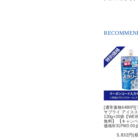
RECOMMEND
[通常価格6480円
サプライ アイス
120g×30袋【WE
無料】 【キャン
価格8/31PM3:0
5,832円(