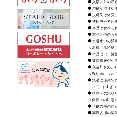
入浴以外の用
浴槽が滑りや
皮膚又は体質
使用中や使用
本品は食べら
本品と他の入
水道水中の消
＜浴槽・風呂釜
本品には、浴
直接粉末が付
入浴剤を溶か
＜残り湯につい
洗濯に使用で
（1）すすぎ
植物への水や
＜保管上の注意
子供の手の届
高温多湿の場