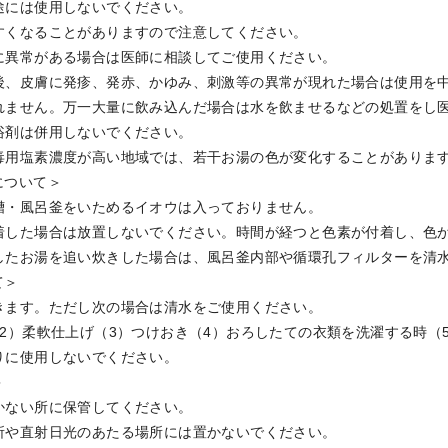
途には使用しないでください。
すくなることがありますので注意してください。
に異常がある場合は医師に相談してご使用ください。
後、皮膚に発疹、発赤、かゆみ、刺激等の異常が現れた場合は使用を
れません。万一大量に飲み込んだ場合は水を飲ませるなどの処置をし
浴剤は併用しないでください。
毒用塩素濃度が高い地域では、若干お湯の色が変化することがありま
について＞
槽・風呂釜をいためるイオウは入っておりません。
着した場合は放置しないでください。時間が経つと色素が付着し、色
したお湯を追い炊きした場合は、風呂釜内部や循環孔フィルターを清
て＞
きます。ただし次の場合は清水をご使用ください。
（2）柔軟仕上げ（3）つけおき（4）おろしたての衣類を洗濯する時（
りに使用しないでください。
＞
かない所に保管してください。
所や直射日光のあたる場所には置かないでください。