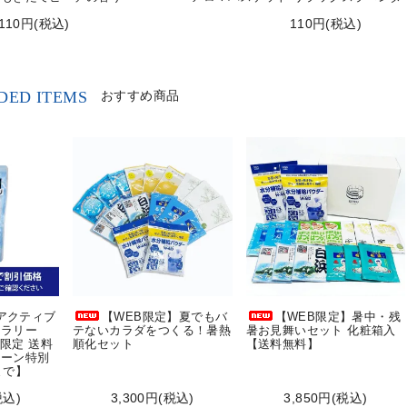
110円(税込)
110円(税込)
ED ITEMS
おすすめ商品
]アクティブ
【WEB限定】夏でもバ
【WEB限定】暑中・残
スラリー
テないカラダをつくる！暑熱
暑お見舞いセット 化粧箱入
B限定 送料
順化セット
【送料無料】
ペーン特別
0まで】
税込)
3,300円(税込)
3,850円(税込)