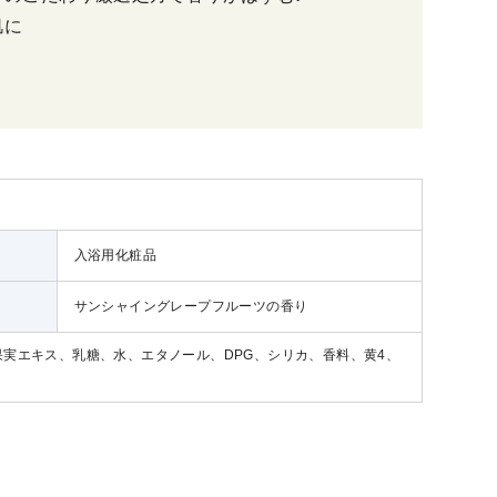
肌に
入浴用化粧品
サンシャイングレープフルーツの香り
果実エキス、乳糖、水、エタノール、DPG、シリカ、香料、黄4、