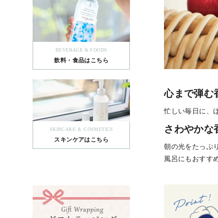
BEVERAGE & FOODS
飲料・食品はこちら
心まで弾む
忙しい毎日に、
さわやかな
SKINCARE ＆ COSMETICS
スキンケアはこちら
朝の光をたっぷ
風呂にもおすす