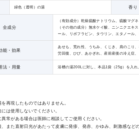
香り
緑色（透明）の湯
（有効成分）乾燥硫酸ナトリウム、硫酸マグネ
全成分
（その他の成分）無水ケイ酸、ニンニクエキス
ール、リボフラビン、タウリン、エタノール、D
あせも、荒れ性、うちみ、くじき、肩のこり、
効能・効果
労回復、ひび、あかぎれ、産前産後の冷え症、
用法・用量
浴槽の湯200Lに対し、本品1袋（25g）を
湯を再現したものではありません。
途には使用しないでください。
に異常がある場合は医師に相談してご使用ください。
後、また直射日光があたって皮膚に発疹、発赤、かゆみ、刺激感など