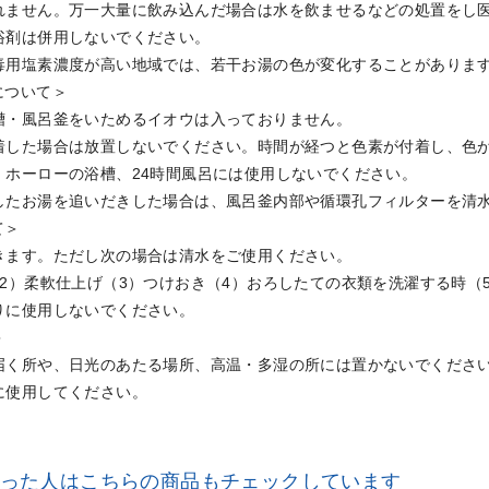
れません。万一大量に飲み込んだ場合は水を飲ませるなどの処置をし
浴剤は併用しないでください。
毒用塩素濃度が高い地域では、若干お湯の色が変化することがありま
について＞
槽・風呂釜をいためるイオウは入っておりません。
着した場合は放置しないでください。時間が経つと色素が付着し、色
・ホーローの浴槽、24時間風呂には使用しないでください。
したお湯を追いだきした場合は、風呂釜内部や循環孔フィルターを清
て＞
きます。ただし次の場合は清水をご使用ください。
（2）柔軟仕上げ（3）つけおき（4）おろしたての衣類を洗濯する時（
りに使用しないでください。
＞
届く所や、日光のあたる場所、高温・多湿の所には置かないでくださ
に使用してください。
った人は
こちらの商品もチェックしています