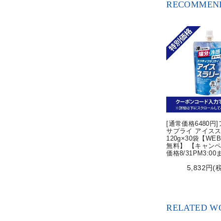
RECOMMEND
[通常価格6480円
サプライ アイス
120g×30袋【WE
無料】 【キャン
価格8/31PM3:0
5,832円(
RELATED W