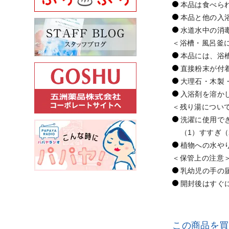
本品は食べら
本品と他の入
水道水中の消
＜浴槽・風呂釜
本品には、浴
直接粉末が付
大理石・木製
入浴剤を溶か
＜残り湯につい
洗濯に使用で
（1）すすぎ
植物への水や
＜保管上の注意
乳幼児の手の
開封後はすぐ
この商品を買