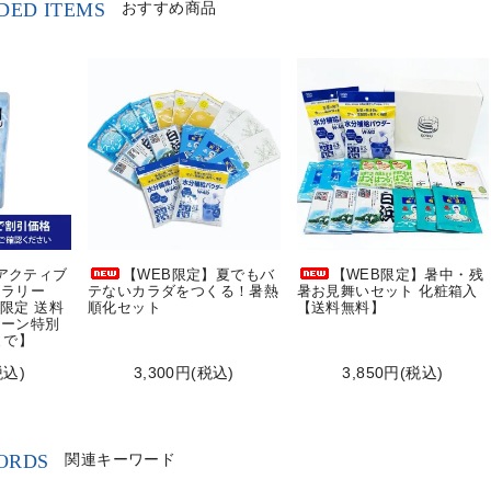
ED ITEMS
おすすめ商品
]アクティブ
【WEB限定】夏でもバ
【WEB限定】暑中・残
スラリー
テないカラダをつくる！暑熱
暑お見舞いセット 化粧箱入
B限定 送料
順化セット
【送料無料】
ペーン特別
0まで】
税込)
3,300円(税込)
3,850円(税込)
ORDS
関連キーワード