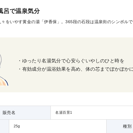
風呂で温泉気分
人々をいやす黄金の湯「伊香保」。365段の石段は温泉街のシンボル
・ゆったり名湯気分で心安らぐいやしのひと時を
・有効成分が温浴効果を高め、体の芯までぽかぽか
販売名
名湯百景1
種別
25g