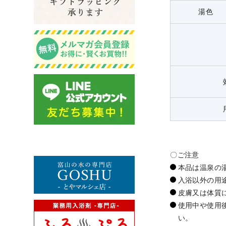
湯色
〇ご注意
本品は温泉の
入浴以外の用
皮膚又は体質
使用中や使用
い。