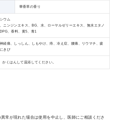
華香草の香り
シウム
、ニンジンエキス、BG、水、ローヤルゼリーエキス、無水エタノ
PG、香料、黄5、青1
神経痛、しっしん、しもやけ、痔、冷え症、腰痛、リウマチ、疲
にきび
入れ、かくはんして温浴してください。
の異常が現れた場合は使用を中止し、医師にご相談くださ