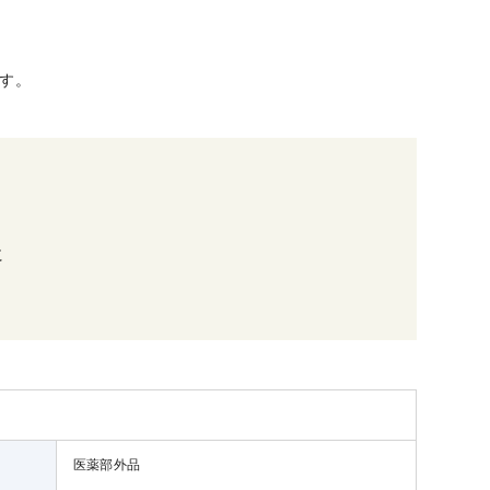
です。
に
医薬部外品