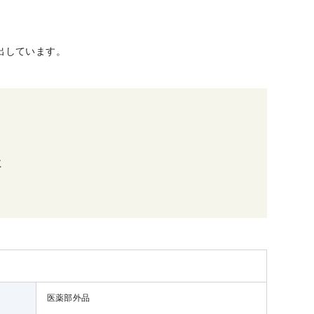
出しています。
に
医薬部外品