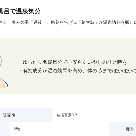
風呂で温泉気分
史を誇る、美人の湯「道後」。時刻を告げる「刻太鼓」が温泉情緒を醸し
・ゆったり名湯気分で心安らぐいやしのひと時を
・有効成分が温浴効果を高め、体の芯までぽかぽか
販売名
名湯百景8-5
種別
25g