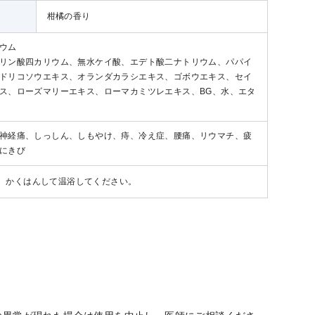
柑橘の香り
ウム
リン酸四カリウム、無水ケイ酸、エデト酸二ナトリウム、パパイ
ドリコソウエキス、オランダカラシエキス、ゴボウエキス、セイ
ス、ローズマリーエキス、ローマカミツレエキス、BG、水、エタ
神経痛、しっしん、しもやけ、痔、冷え症、腰痛、リウマチ、疲
にきび
入れ、かくはんして温浴してください。