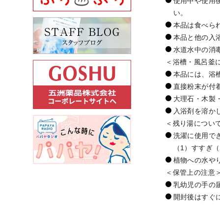
使用中や使用
い。
本品は食べら
本品と他の入
水道水中の消
＜浴槽・風呂釜
本品には、浴
直接粉末が付
大理石・木製
入浴剤を溶か
＜残り湯につい
洗濯に使用で
（1）すすぎ
植物への水や
＜保管上の注意
乳幼児の手の
開封後はすぐ