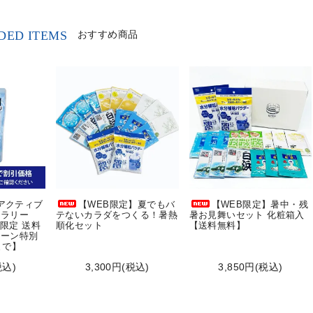
ED ITEMS
おすすめ商品
]アクティブ
【WEB限定】夏でもバ
【WEB限定】暑中・残
スラリー
テないカラダをつくる！暑熱
暑お見舞いセット 化粧箱入
B限定 送料
順化セット
【送料無料】
ペーン特別
0まで】
税込)
3,300円(税込)
3,850円(税込)