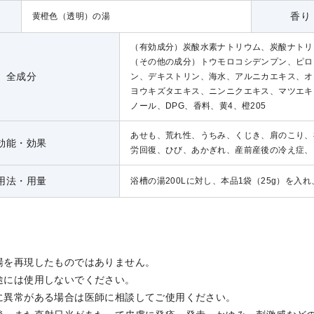
香り
黄橙色（透明）の湯
（有効成分）炭酸水素ナトリウム、炭酸ナトリ
（その他の成分）トウモロコシデンプン、ピロ
全成分
ン、デキストリン、海水、アルニカエキス、オ
ヨウキズタエキス、ニンニクエキス、マツエキ
ノール、DPG、香料、黄4、橙205
あせも、荒れ性、うちみ、くじき、肩のこり、
効能・効果
労回復、ひび、あかぎれ、産前産後の冷え症、
用法・用量
浴槽の湯200Lに対し、本品1袋（25g）を
湯を再現したものではありません。
途には使用しないでください。
に異常がある場合は医師に相談してご使用ください。