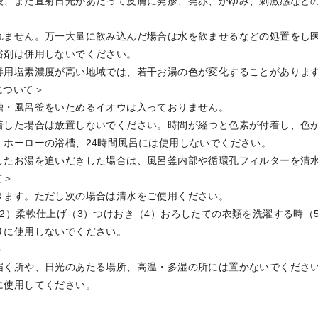
後、また直射日光があたって皮膚に発疹、発赤、かゆみ、刺激感など
れません。万一大量に飲み込んだ場合は水を飲ませるなどの処置をし
浴剤は併用しないでください。
毒用塩素濃度が高い地域では、若干お湯の色が変化することがありま
について＞
槽・風呂釜をいためるイオウは入っておりません。
着した場合は放置しないでください。時間が経つと色素が付着し、色
・ホーローの浴槽、24時間風呂には使用しないでください。
したお湯を追いだきした場合は、風呂釜内部や循環孔フィルターを清
て＞
きます。ただし次の場合は清水をご使用ください。
（2）柔軟仕上げ（3）つけおき（4）おろしたての衣類を洗濯する時（
りに使用しないでください。
＞
届く所や、日光のあたる場所、高温・多湿の所には置かないでくださ
に使用してください。