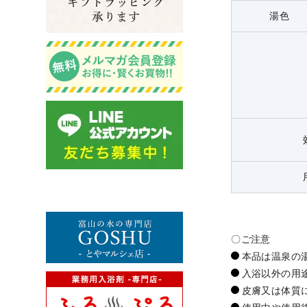
湯色
〇ご注意
本品は温泉の
入浴以外の用
皮膚又は体質