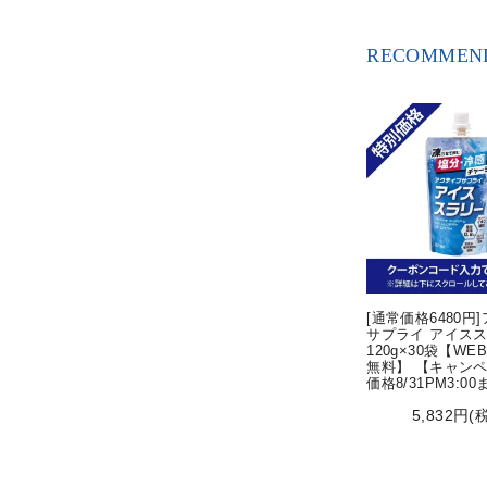
RECOMMEND
[通常価格6480円
サプライ アイス
120g×30袋【WE
無料】 【キャン
価格8/31PM3:0
5,832円(