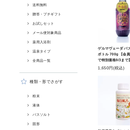
送料無料
贈答・プチギフト
お試しセット
メール便対象商品
薬用入浴剤
ゲルマヴェーダ バ
温泉タイプ
ボトル 700g 【会
で特別価格9/3まで
全商品一覧
1,650円(税込)
種類・形でさがす
粉末
液体
バスソルト
固形