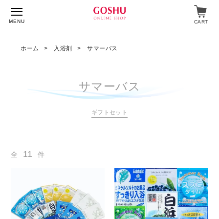
MENU
CART
ホーム
入浴剤
サマーバス
特集
サマーバス
入浴剤
ギフトセット
飲料・食品
スキンケア
11
全
件
マイページ
ログイン
ショップガイド
よくあるご質問
ギフト対応について
メルマガ登録