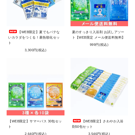
お問い合わせ
コーポレートサイト
【WEB限定】夏でもバテな
夏のすっきり入浴剤 お試しアソー
いカラダをつくる！暑熱順化セッ
ト【WEB限定 メール便送料無料】
ト
999円(税込)
3,300円(税込)
【WEB限定】サマーバス 30包セッ
【WEB限定】さわやか入浴
ト
剤50包セット
2,640円(税込)
3,546円(税込)