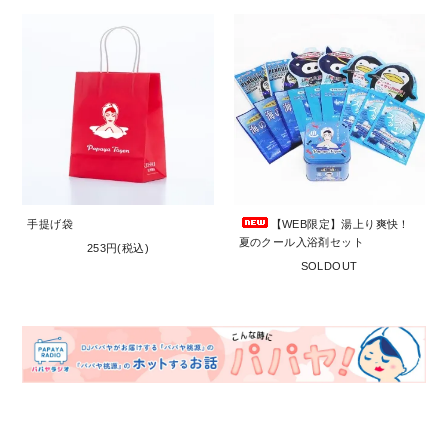
手提げ袋
【WEB限定】湯上り爽快！
夏のクール入浴剤セット
253円(税込)
SOLDOUT