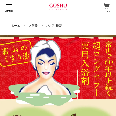
MENU
CART
ホーム
入浴剤
パパヤ桃源
特集
入浴剤
飲料・食品
スキンケア
マイページ
ログイン
ショップガイド
よくあるご質問
ギフト対応について
メルマガ登録