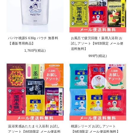
パパヤ桃源S 630g パウチ 無香料
お風呂で疲労回復！薬用入浴剤 お
【通販専用商品】
試しアソート【WEB限定 メール便
送料無料】
1,760円(税込)
999円(税込)
温浴実感あたたまり入浴剤 お試し
桃源シリーズ お試しアソート
アソート【WEB限定 メール便送料
【WEB限定 メール便送料無料】