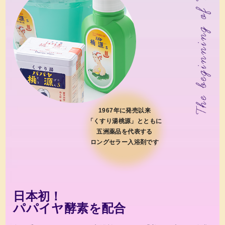
1967年に発売以来
「くすり湯桃源」とともに
五洲薬品を代表する
ロングセラー入浴剤です
日本初！
パパイヤ酵素を配合