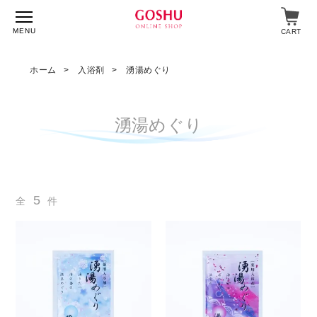
MENU
CART
ホーム
入浴剤
湧湯めぐり
特集
湧湯めぐり
入浴剤
飲料・食品
5
全
件
スキンケア
マイページ
ログイン
ショップガイド
よくあるご質問
ギフト対応について
メルマガ登録