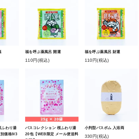
福
福を呼ぶ薬風呂 開運
福を呼ぶ薬風呂 財運
110円(税込)
110円(税込)
桜ふわり湯
バスコレクション 桜ふわり湯
小判型バスボム 入浴両
別価格9/3
20包【WEB限定 メール便送料
330円(税込)