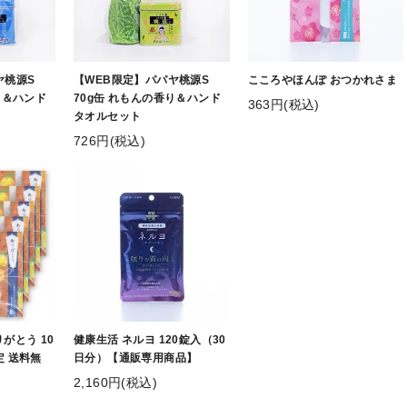
ヤ桃源S
【WEB限定】パパヤ桃源S
こころやほんぽ おつかれさま
り＆ハンド
70g缶 れもんの香り＆ハンド
363円(税込)
タオルセット
726円(税込)
がとう 10
健康生活 ネルヨ 120錠入（30
定 送料無
日分）【通販専用商品】
2,160円(税込)