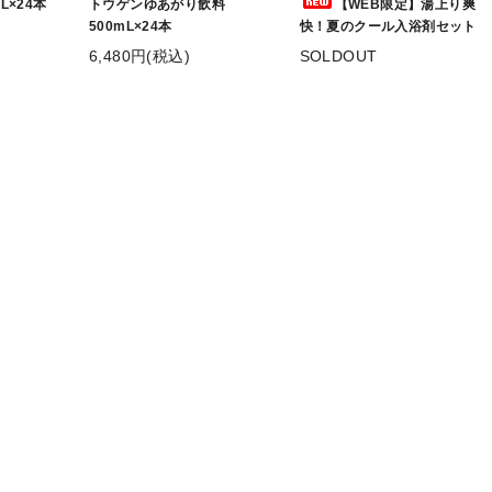
L×24本
トウゲンゆあがり飲料
【WEB限定】湯上り爽
500mL×24本
快！夏のクール入浴剤セット
6,480円(税込)
SOLDOUT