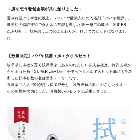
～肌を想う老舗企業が共に創りました～
愛され続けて半世紀以上、 パパイヤ酵素入りの入浴剤「パパヤ桃源」。
世界初の特許技術でタオルの常識を覆した 唯一無二の魔法「SUPER
ZERO®」。 肌を想う二つのこだわりが、ひとつのセットになりまし
た。
【数量限定】パパヤ桃源＜拭＞タオルセット
岐阜県に本社を置く浅野撚糸（あさのねんし）株式会社は、特許技術か
ら生まれた糸『SUPER ZERO®』を使ったタオルで大ヒット商品を生み
出した日本有数の老舗撚糸メーカーです。
五洲薬品の入浴剤が持つ保湿成分と、浅野撚糸の肌にやさしいタオル。
その相性を大切にした、お肌想いのセットが誕生しました。