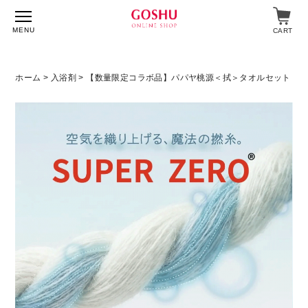
MENU
CART
ホーム
>
入浴剤
> 【数量限定コラボ品】パパヤ桃源＜拭＞タオルセット
特集
入浴剤
飲料・食品
スキンケア
マイページ
ログイン
ショップガイド
よくあるご質問
ギフト対応について
メルマガ登録