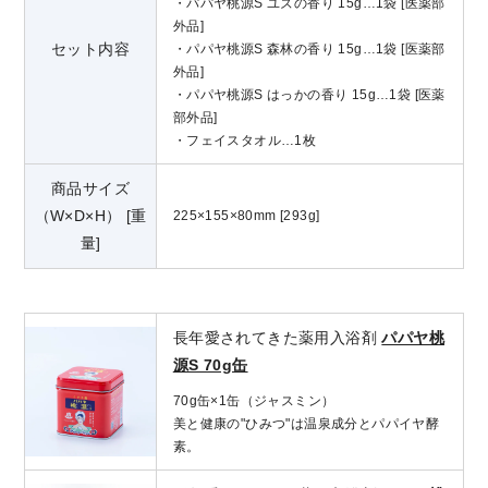
・パパヤ桃源S ユズの香り 15g…1袋 [医薬部
外品]
セット内容
・パパヤ桃源S 森林の香り 15g…1袋 [医薬部
外品]
・パパヤ桃源S はっかの香り 15g…1袋 [医薬
部外品]
・フェイスタオル…1枚
商品サイズ
（W×D×H） [重
225×155×80mm [293g]
量]
長年愛されてきた薬用入浴剤
パパヤ桃
源S 70g缶
70g缶×1缶（ジャスミン）
美と健康の"ひみつ"は温泉成分とパパイヤ酵
素。