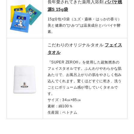
長年愛されてきた薬用入浴剤
パパヤ桃
源S 15g袋
15g分包×3袋（ユズ・森林・はっかの香り）
美と健康の"ひみつ"は温泉成分とパパイヤ酵
素。
こだわりのオリジナルタオル
フェイス
タオル
『SUPER ZERO®』を使用した超無撚糸の
フェイスタオルです。ふんわりやわらかな肌
あたりで、お風呂上がりの肌をやさしく包み
込んでくれます。驚くほどすぐに乾き、洗う
ごとにボリューム感が増していくタオルで
す。
サイズ：34㎝×85㎝
素材：綿100％
生産国：ベトナム