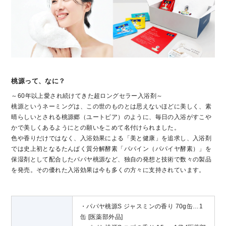
桃源って、なに？
～60年以上愛され続けてきた超ロングセラー入浴剤～
桃源というネーミングは、この世のものとは思えないほどに美しく、素
晴らしいとされる桃源郷（ユートピア）のように、毎日の入浴がすこや
かで美しくあるようにとの願いをこめて名付けられました。
色や香りだけではなく、入浴効果による「美と健康」を追求し、入浴剤
では史上初となるたんぱく質分解酵素「パパイン（パパイヤ酵素）」を
保湿剤として配合したパパヤ桃源など、独自の発想と技術で数々の製品
を発売。その優れた入浴効果は今も多くの方々に支持されています。
・パパヤ桃源S ジャスミンの香り 70g缶…1
缶 [医薬部外品]