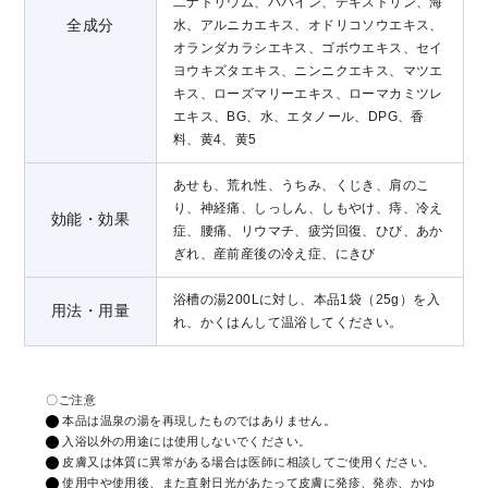
二ナトリウム、パパイン、デキストリン、海
全成分
水、アルニカエキス、オドリコソウエキス、
オランダカラシエキス、ゴボウエキス、セイ
ヨウキズタエキス、ニンニクエキス、マツエ
キス、ローズマリーエキス、ローマカミツレ
エキス、BG、水、エタノール、DPG、香
料、黄4、黄5
あせも、荒れ性、うちみ、くじき、肩のこ
り、神経痛、しっしん、しもやけ、痔、冷え
効能・効果
症、腰痛、リウマチ、疲労回復、ひび、あか
ぎれ、産前産後の冷え症、にきび
浴槽の湯200Lに対し、本品1袋（25g）を入
用法・用量
れ、かくはんして温浴してください。
〇ご注意
本品は温泉の湯を再現したものではありません。
入浴以外の用途には使用しないでください。
皮膚又は体質に異常がある場合は医師に相談してご使用ください。
使用中や使用後、また直射日光があたって皮膚に発疹、発赤、かゆ