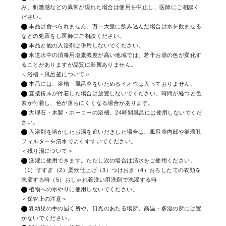
み、刺激感などの異常が現れた場合は使用を中止し、医師にご相談く
ださい。
本品は食べられません。万一大量に飲み込んだ場合は水を飲ませる
などの処置をし医師にご相談ください。
本品と他の入浴剤は併用しないでください。
水道水中の消毒用塩素濃度が高い地域では、若干お湯の色が変化す
ることがありますが品質に影響ありません。
＜浴槽・風呂釜について＞
本品には、浴槽・風呂釜をいためるイオウは入っておりません。
直接粉末が付着した場合は放置しないでください。時間が経つと色
素が付着し、色が落ちにくくなる場合があります。
大理石・木製・ホーローの浴槽、24時間風呂には使用しないでくだ
さい。
入浴剤を溶かしたお湯を追いだきした場合は、風呂釜内部や循環孔
フィルターを清水でよくすすいでください。
＜残り湯について＞
洗濯に使用できます。ただし次の場合は清水をご使用ください。
（1）すすぎ（2）柔軟仕上げ（3）つけおき（4）おろしたての衣類を
洗濯する時（5）おしゃれ着洗い用洗剤で洗濯する時
植物への水やりに使用しないでください。
＜保管上の注意＞
乳幼児の手の届く所や、日光のあたる場所、高温・多湿の所には置
かないでください。