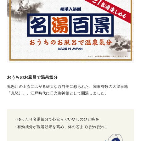
おうちのお風呂で温泉気分
鬼怒川の上流に広がる雄大な渓谷美に彩られた、関東有数の大温泉地
「鬼怒川」。江戸時代に日光御神領として開湯しました。
・ゆったり名湯気分で心安らぐいやしのひと時を
・有効成分が温浴効果を高め、体の芯までぽかぽかに