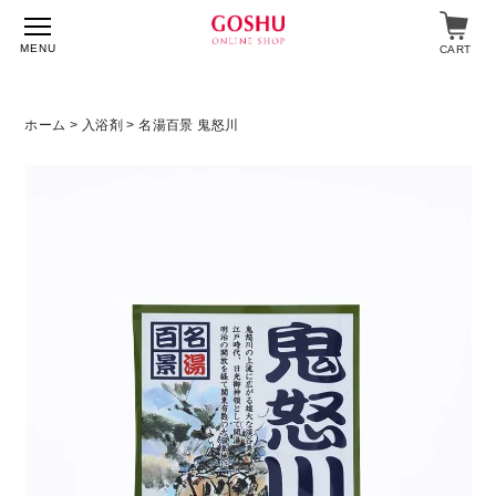
MENU
CART
ホーム
>
入浴剤
> 名湯百景 鬼怒川
特集
入浴剤
飲料・食品
スキンケア
マイページ
ログイン
ショップガイド
よくあるご質問
ギフト対応について
メルマガ登録