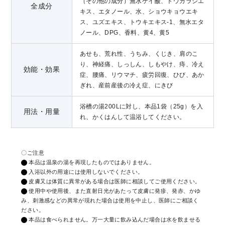
（その他の成分）無水ケイ酸、トウガラシエ
全成分
キス、エタノール、水、ショウキョウエキ
ス、ユズエキス、トウキエキス-1、無水エタ
ノール、DPG、香料、黄4、黄5
あせも、荒れ性、うちみ、くじき、肩のこ
り、神経痛、しっしん、しもやけ、痔、冷え
効能・効果
症、腰痛、リウマチ、疲労回復、ひび、あか
ぎれ、産前産後の冷え症、にきび
浴槽の湯200Lに対し、本品1袋（25g）を入
用法・用量
れ、かくはんして温浴してください。
〇ご注意
本品は温泉の湯を再現したものではありません。
入浴以外の用途には使用しないでください。
皮膚又は体質に異常がある場合は医師に相談してご使用ください。
使用中や使用後、また直射日光があたって皮膚に発疹、発赤、かゆ
み、刺激感などの異常が現れた場合は使用を中止し、医師にご相談く
ださい。
本品は食べられません。万一大量に飲み込んだ場合は水を飲ませる