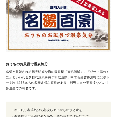
おうちのお風呂で温泉気分
忘帰と賞賛される風光明媚な海の温泉郷「南紀勝浦」。「紀州・湯のく
に」といわれる多様な源泉を持つ和歌山県、中でも那智勝浦町には県下
一を誇る175本もの多種多様な源泉があり、熊野古道や那智滝などの世
界遺産での有名です。
・ゆったり名湯気分で心安らぐいやしのひと時を
・有効成分が温浴効果を高め、体の芯までぽかぽかに