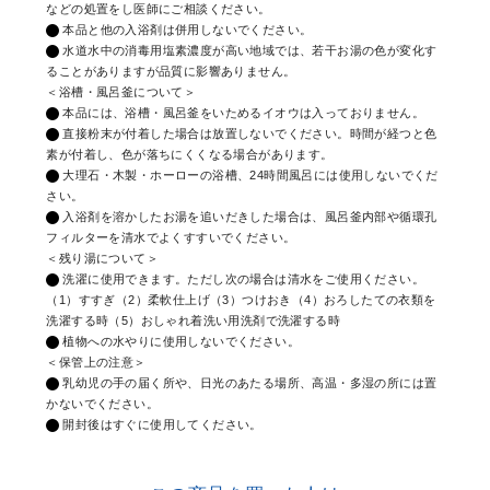
などの処置をし医師にご相談ください。
本品と他の入浴剤は併用しないでください。
水道水中の消毒用塩素濃度が高い地域では、若干お湯の色が変化す
ることがありますが品質に影響ありません。
＜浴槽・風呂釜について＞
本品には、浴槽・風呂釜をいためるイオウは入っておりません。
直接粉末が付着した場合は放置しないでください。時間が経つと色
素が付着し、色が落ちにくくなる場合があります。
大理石・木製・ホーローの浴槽、24時間風呂には使用しないでくだ
さい。
入浴剤を溶かしたお湯を追いだきした場合は、風呂釜内部や循環孔
フィルターを清水でよくすすいでください。
＜残り湯について＞
洗濯に使用できます。ただし次の場合は清水をご使用ください。
（1）すすぎ（2）柔軟仕上げ（3）つけおき（4）おろしたての衣類を
洗濯する時（5）おしゃれ着洗い用洗剤で洗濯する時
植物への水やりに使用しないでください。
＜保管上の注意＞
乳幼児の手の届く所や、日光のあたる場所、高温・多湿の所には置
かないでください。
開封後はすぐに使用してください。