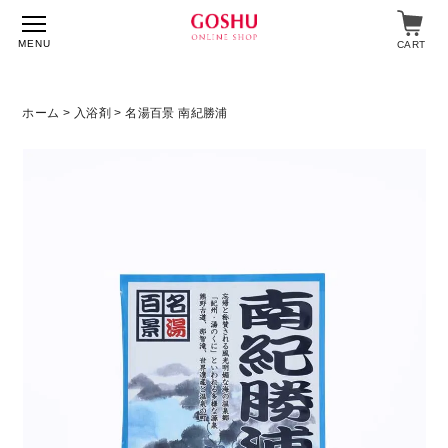
MENU
CART
ホーム
>
入浴剤
> 名湯百景 南紀勝浦
特集
入浴剤
飲料・食品
スキンケア
マイページ
ログイン
ショップガイド
よくあるご質問
ギフト対応について
メルマガ登録