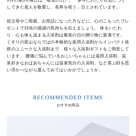
9月の第3月曜日は『敬老の日』。「多年にわたり社会につく
お問い合わせ
してきた老人を敬愛し、長寿を祝う」日とされています。
コーポレートサイト
祖父母やご両親、お世話になった方などに、心のこもったプレ
ゼントで日頃の感謝の気持ちを伝えましょう。 体をいたわ
り、心も体も温まる入浴剤は敬老の日の贈り物に最適です。
くすりの富山ならではの本格的な薬用入浴剤からインパクト抜
群のユニークな入浴剤まで、様々な入浴剤ギフトをご用意して
います。 腰痛に悩んでいるおじいちゃんには薬用入浴剤、温
泉好きなおばあちゃんには温泉気分の入浴剤、など喜ぶ顔を思
い浮かべながら選んでみてはいかがでしょうか。
RECOMMENDED ITEMS
おすすめ商品