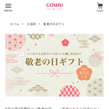
MENU
CART
ホーム
入浴剤
敬老の日ギフト
特集
入浴剤
飲料・食品
スキンケア
マイページ
ログイン
ショップガイド
よくあるご質問
ギフト対応について
メルマガ登録