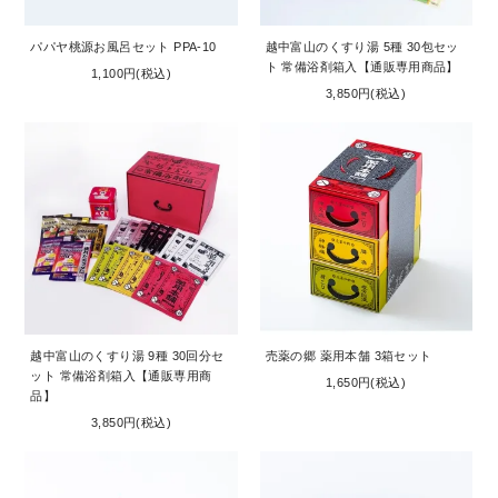
パパヤ桃源お風呂セット PPA-10
越中富山のくすり湯 5種 30包セッ
ト 常備浴剤箱入【通販専用商品】
1,100円(税込)
3,850円(税込)
越中富山のくすり湯 9種 30回分セ
売薬の郷 薬用本舗 3箱セット
ット 常備浴剤箱入【通販専用商
1,650円(税込)
品】
3,850円(税込)