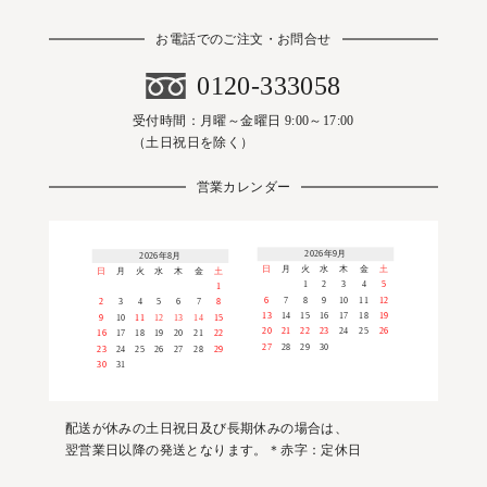
お電話でのご注文・お問合せ
0120-333058
受付時間：月曜～金曜日 9:00～17:00
（土日祝日を除く）
営業カレンダー
2026年9月
2026年8月
日
月
火
水
木
金
土
日
月
火
水
木
金
土
1
2
3
4
5
1
6
7
8
9
10
11
12
2
3
4
5
6
7
8
13
14
15
16
17
18
19
9
10
11
12
13
14
15
20
21
22
23
24
25
26
16
17
18
19
20
21
22
27
28
29
30
23
24
25
26
27
28
29
30
31
配送が休みの土日祝日及び長期休みの場合は、
翌営業日以降の発送となります。＊赤字：定休日