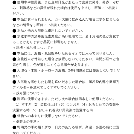
使用中や使用後、また直射日光があたって皮膚に発疹、発赤、かゆ
み、刺激感などの異常が現れた場合は使用を中止し、医師にご相談く
ださい。
本品は食べられません。万一大量に飲み込んだ場合は水を飲ませる
などの処置をし医師にご相談ください。
本品と他の入浴剤は併用しないでください。
水道水中の消毒用塩素濃度が高い地域では、若干お湯の色が変化す
ることがありますが品質に影響ありません。
＜浴槽・風呂釜について＞
本品には、浴槽・風呂釜をいためるイオウは入っておりません。
直接粉末が付着した場合は放置しないでください。時間が経つと色
素が付着し、色が落ちにくくなる場合があります。
大理石・木製・ホーローの浴槽、24時間風呂には使用しないでくだ
さい。
入浴剤を溶かしたお湯を追いだきした場合は、風呂釜内部や循環孔
フィルターを清水でよくすすいでください。
＜残り湯について＞
洗濯に使用できます。ただし次の場合は清水をご使用ください。
（1）すすぎ（2）柔軟仕上げ（3）つけおき（4）おろしたての衣類を
洗濯する時（5）おしゃれ着洗い用洗剤で洗濯する時
植物への水やりに使用しないでください。
＜保管上の注意＞
乳幼児の手の届く所や、日光のあたる場所、高温・多湿の所には置
かないでください。