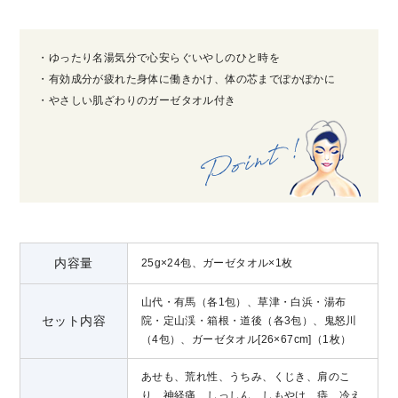
・ゆったり名湯気分で心安らぐいやしのひと時を
・有効成分が疲れた身体に働きかけ、体の芯までぽかぽかに
・やさしい肌ざわりのガーゼタオル付き
内容量
25g×24包、ガーゼタオル×1枚
山代・有馬（各1包）、草津・白浜・湯布
セット内容
院・定山渓・箱根・道後（各3包）、鬼怒川
（4包）、ガーゼタオル[26×67cm]（1枚）
あせも、荒れ性、うちみ、くじき、肩のこ
り、神経痛、しっしん、しもやけ、痔、冷え