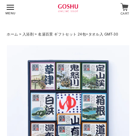
MENU
CART
ホーム
>
入浴剤
> 名湯百景 ギフトセット 24包+タオル入 GMT-30
特集
入浴剤
飲料・食品
スキンケア
マイページ
ログイン
ショップガイド
よくあるご質問
ギフト対応について
メルマガ登録