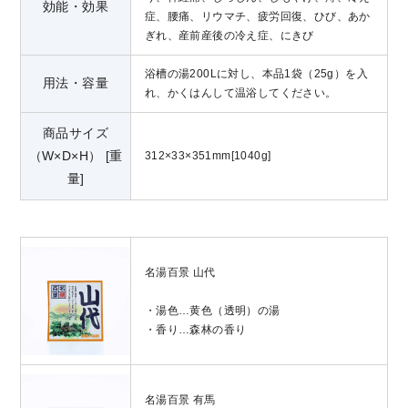
効能・効果
症、腰痛、リウマチ、疲労回復、ひび、あか
ぎれ、産前産後の冷え症、にきび
浴槽の湯200Lに対し、本品1袋（25g）を入
用法・容量
れ、かくはんして温浴してください。
商品サイズ
（W×D×H） [重
312×33×351mm[1040g]
量]
名湯百景 山代
・湯色…黄色（透明）の湯
・香り…森林の香り
名湯百景 有馬