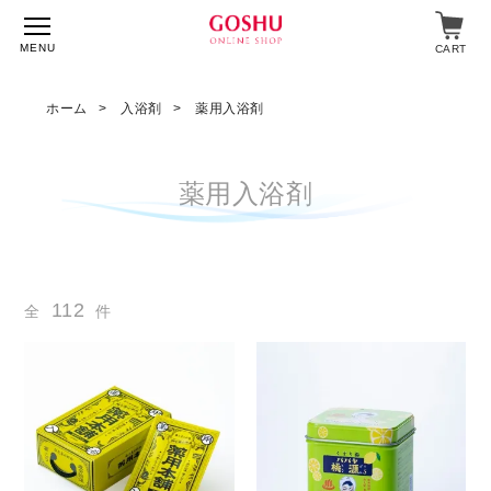
MENU
CART
ホーム
入浴剤
薬用入浴剤
特集
薬用入浴剤
入浴剤
飲料・食品
112
全
件
スキンケア
マイページ
ログイン
ショップガイド
よくあるご質問
ギフト対応について
メルマガ登録