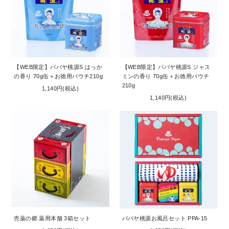
【WEB限定】パパヤ桃源S はっか
【WEB限定】パパヤ桃源S ジャス
の香り 70g缶＋お徳用パウチ210g
ミンの香り 70g缶＋お徳用パウチ
210g
1,140円(税込)
1,140円(税込)
売薬の郷 薬用本舗 3箱セット
パパヤ桃源お風呂セット PPA-15