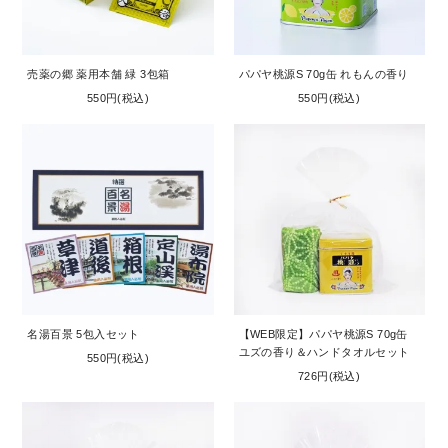
お問い合わせ
コーポレートサイト
売薬の郷 薬用本舗 緑 3包箱
パパヤ桃源S 70g缶 れもんの香り
550円(税込)
550円(税込)
名湯百景 5包入セット
【WEB限定】パパヤ桃源S 70g缶
ユズの香り＆ハンドタオルセット
550円(税込)
726円(税込)