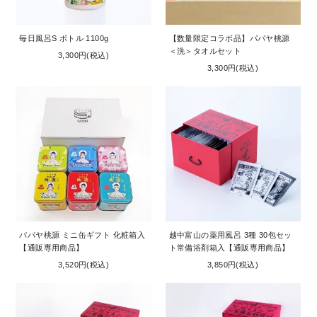
毎日風呂S ボトル 1100g
【数量限定コラボ品】パパヤ桃源
＜洗＞タオルセット
3,300円(税込)
3,300円(税込)
パパヤ桃源 ミニ缶ギフト 化粧箱入
越中富山の薬用風呂 3種 30包セッ
【通販専用商品】
ト常備浴剤箱入【通販専用商品】
3,520円(税込)
3,850円(税込)