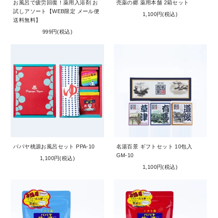
お風呂で疲労回復！薬用入浴剤 お
売薬の郷 薬用本舗 2箱セット
試しアソート【WEB限定 メール便
1,100円(税込)
送料無料】
999円(税込)
パパヤ桃源お風呂セット PPA-10
名湯百景 ギフトセット 10包入
GM-10
1,100円(税込)
1,100円(税込)