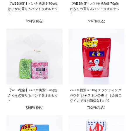
【WEB限定】パパヤ桃源S 70g缶
【WEB限定】パパヤ桃源S 70g缶
はっかの香り＆ハンドタオルセッ
れもんの香り＆ハンドタオルセッ
ト
ト
726円(税込)
726円(税込)
【WEB限定】パパヤ桃源S 70g缶
パパヤ桃源S 210g スタンディング
さくらの香り＆ハンドタオルセッ
パウチ ジャスミンの香り 【会員ロ
ト
グインで特別価格9/3まで】
726円(税込)
792円(税込)