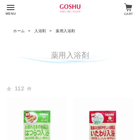
MENU
CART
ホーム
入浴剤
薬用入浴剤
特集
薬用入浴剤
入浴剤
飲料・食品
112
全
件
スキンケア
マイページ
ログイン
ショップガイド
よくあるご質問
ギフト対応について
メルマガ登録