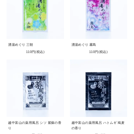
湧湯めぐり 三朝
湧湯めぐり 霧島
110円(税込)
110円(税込)
越中富山の薬用風呂 シソ 紫蘇の香
越中富山の薬用風呂 ハトムギ 鳩麦
り
の香り