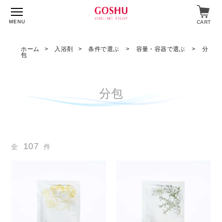
MENU
CART
ホーム
入浴剤
条件で選ぶ
容量・容器で選ぶ
分
包
特集
分包
入浴剤
飲料・食品
スキンケア
107
全
件
マイページ
ログイン
ショップガイド
よくあるご質問
ギフト対応について
メルマガ登録