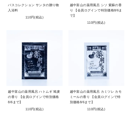
バスコレクション サンタの贈り物
越中富山の薬用風呂 シソ 紫蘇の香
入浴料
り 【会員ログインで特別価格8/6ま
で】
110円(税込)
110円(税込)
越中富山の薬用風呂 ハトムギ 鳩麦
越中富山の薬用風呂 カミツレ カモ
の香り 【会員ログインで特別価格
ミールの香り 【会員ログインで特
8/6まで】
別価格8/6まで】
110円(税込)
110円(税込)